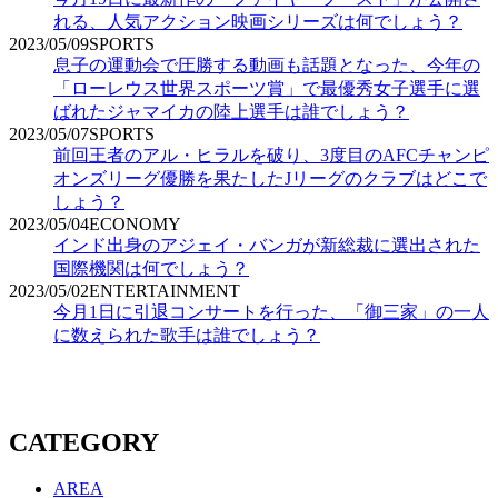
れる、人気アクション映画シリーズは何でしょう？
2023/05/09
SPORTS
息子の運動会で圧勝する動画も話題となった、今年の
「ローレウス世界スポーツ賞」で最優秀女子選手に選
ばれたジャマイカの陸上選手は誰でしょう？
2023/05/07
SPORTS
前回王者のアル・ヒラルを破り、3度目のAFCチャンピ
オンズリーグ優勝を果たしたJリーグのクラブはどこで
しょう？
2023/05/04
ECONOMY
インド出身のアジェイ・バンガが新総裁に選出された
国際機関は何でしょう？
2023/05/02
ENTERTAINMENT
今月1日に引退コンサートを行った、「御三家」の一人
に数えられた歌手は誰でしょう？
CATEGORY
AREA