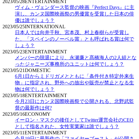
2023/05/28
ENTERTAINMENT
ヴィム・ヴェンダース監督の映画『Perfect Days』に主
演し、カンヌ国際映画祭の男優賞を受賞した日本の俳
優は誰でしょう？
2023/05/25
INTERNATIONAL
日本人では向井千秋、宮本茂、村上春樹らが受賞し
た、「スペインのノーベル賞」とも呼ばれる賞は何で
しょう？
2023/05/23
ENTERTAINMENT
メンバーの脱退により、永瀬廉と髙橋海人の2人組とな
ったジャニーズ事務所のユニットは何でしょう？
2023/05/21
DOMESTIC
6月1日からミドリガメとともに「条件付き特定外来生
物」に指定され、野外への放出や販売が禁止となる生
物は何でしょう？
2023/05/18
ENTERTAINMENT
今月23日にカンヌ国際映画祭で公開される、北野武監
督の最新作は何?
2023/05/16
ECONOMY
イーロン・マスクの後任としてTwitter運営会社のCEO
として指名された、女性実業家は誰でしょう？
2023/05/11
ENTERTAINMENT
今月19日に最新作の「ファイヤーブースト」が公開さ