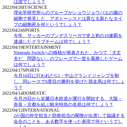
は誰でしょう？
2022/04/26
IT/SCIENCE
理化学研究所らのグループがショウジョウバエの腸の
細胞で発見した、アポトーシスとは異なる新たなタイ
プの細胞死を何というでしょう？
2022/04/24
SPORTS
今年、サッカーのブンデスリーガで史上初の10連覇を
達成したクラブチームは何でしょう？
2022/04/19
ENTERTAINMENT
Nintendo Switchへの移植が発表された、かつて「大丈
夫だ、問題ない」のフレーズで一世を風靡したゲーム
は何でしょう？
2022/04/17
SPORTS
今月16日に行われたG1・中山グランドジャンプを制
し、同レースで6度目の勝利を挙げた競走馬は何でしょ
う？
2022/04/14
DOMESTIC
今月29日から近畿日本鉄道が運行を開始する、大阪－
奈良－京都を結ぶ観光特急の名前は何でしょう？
2022/04/12
INTERNATIONAL
2か国の外交担当と防衛担当の閣僚が出席して協議する
会合のことを、ある数字を使った表現で何というでし