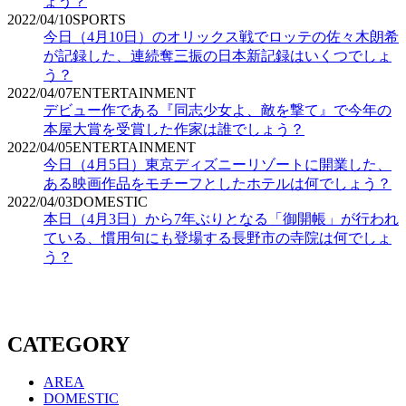
ょう？
2022/04/10
SPORTS
今日（4月10日）のオリックス戦でロッテの佐々木朗希
が記録した、連続奪三振の日本新記録はいくつでしょ
う？
2022/04/07
ENTERTAINMENT
デビュー作である『同志少女よ、敵を撃て』で今年の
本屋大賞を受賞した作家は誰でしょう？
2022/04/05
ENTERTAINMENT
今日（4月5日）東京ディズニーリゾートに開業した、
ある映画作品をモチーフとしたホテルは何でしょう？
2022/04/03
DOMESTIC
本日（4月3日）から7年ぶりとなる「御開帳」が行われ
ている、慣用句にも登場する長野市の寺院は何でしょ
う？
CATEGORY
AREA
DOMESTIC