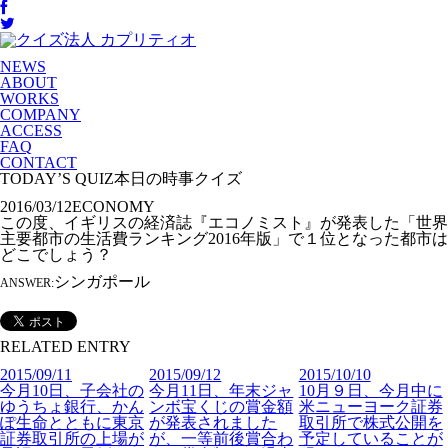
NEWS
ABOUT
WORKS
COMPANY
ACCESS
FAQ
CONTACT
TODAY’S QUIZ
本日の時事クイズ
2016/03/12
ECONOMY
この度、イギリスの経済誌『エコノミスト』が発表した「世界
主要都市の生活費ランキング2016年版」で１位となった都市は
どこでしょう？
シンガポール
ANSWER:
RELATED ENTRY
2015/09/11
2015/09/12
2015/10/10
今月10日、子会社の
今月11日、年末ジャ
10月９日、今月中に
ゆうちょ銀行、かん
ンボ宝くじの賞金額
米ニューヨーク証券
ぽ生命とともに東京
が発表されました
取引所で株式公開を
証券取引所の上場が
が、一等前後賞合わ
予定していることが