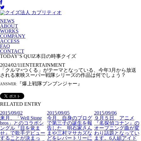
NEWS
ABOUT
WORKS
COMPANY
ACCESS
FAQ
CONTACT
TODAY’S QUIZ
本日の時事クイズ
2024/02/11
ENTERTAINMENT
「クルマ×つくる」がテーマとなっている、今年3月から放送
される東映スーパー戦隊シリーズの作品は何でしょう？
『爆上戦隊ブンブンジャー』
ANSWER:
RELATED ENTRY
2015/09/02
2015/09/05
2015/09/06
来月、「Well Stone
今月、自身のブログ
９月５日、アニメ
bros」とのコラボシ
で第三子の誕生を報
『名探偵コナン』の
ングル『目を覚ま
告した、明石家さん
オープニング曲が変
せ』で歌手デビュー
まや三村マサカズな
わり話題となってい
することが決まっ
どをレパートリーに
ます。6人組アイド