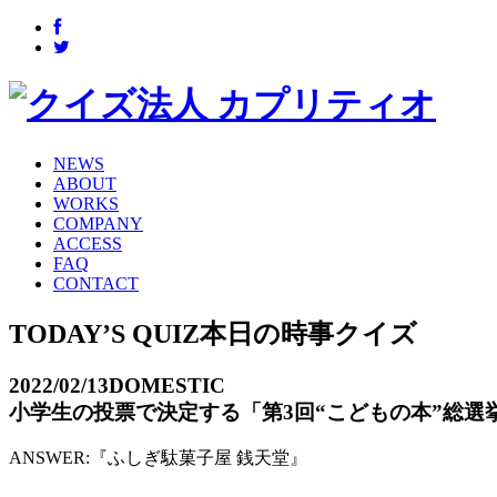
NEWS
ABOUT
WORKS
COMPANY
ACCESS
FAQ
CONTACT
TODAY’S QUIZ
本日の時事クイズ
2022/02/13
DOMESTIC
小学生の投票で決定する「第3回“こどもの本”総
ANSWER:
『ふしぎ駄菓子屋 銭天堂』