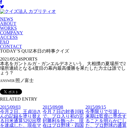
NEWS
ABOUT
WORKS
COMPANY
ACCESS
FAQ
CONTACT
TODAY’S QUIZ
本日の時事クイズ
2021/05/24
SPORTS
本名をガントルガ・ガンエルデネという、大相撲の夏場所で2
場所連続となる4度目の幕内最高優勝を果たした力士は誰でし
ょう？
照ノ富士
ANSWER:
RELATED ENTRY
2015/09/03
2015/09/08
2015/09/15
今月２日、王貞治さ
今月７日の対香川戦
今季限りで引退し、
んの記録を塗り替え
で、プロ入り初の完
来期は監督に専念す
る日米通算5292出塁
封勝利を飾った、現
ることを明らかにし
を達成した、現在マ
在はプロ野球・四国
た、プロ野球の通算