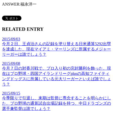
ANSWER:
福永洋一
RELATED ENTRY
2015/09/03
今月２日、王貞治さんの記録を塗り替える日米通算5292出塁
を達成した、現在マイアミ・マーリンズに所属するメジャー
リーガーは誰でしょう？
2015/09/08
今月７日の対香川戦で、プロ入り初の完封勝利を飾った、現
在はプロ野球・四国アイランドリーグplusの高知ファイティ
ングドッグスに所属している元大リーガーといえば誰でしょ
う？
2015/09/15
今季限りで引退し、来期は監督に専念することを明らかにし
た、プロ野球の通算試合出場記録を持つ、中日ドラゴンズの
選手兼監督は誰でしょう？