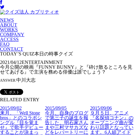
NEWS
ABOUT
WORKS
COMPANY
ACCESS
FAQ
CONTACT
TODAY’S QUIZ
本日の時事クイズ
2021/04/12
ENTERTAINMENT
今月公開の映画『FUNNY BUNNY』と『砕け散るところを見
せてあげる』で主演を務める俳優は誰でしょう？
中川大志
ANSWER:
RELATED ENTRY
2015/09/02
2015/09/05
2015/09/06
来月、「Well Stone
今月、自身のブログ
９月５日、アニメ
bros」とのコラボシ
で第三子の誕生を報
『名探偵コナン』の
ングル『目を覚ま
告した、明石家さん
オープニング曲が変
せ』で歌手デビュー
まや三村マサカズな
わり話題となってい
することが決まっ
どをレパートリーに
ます。6人組アイド