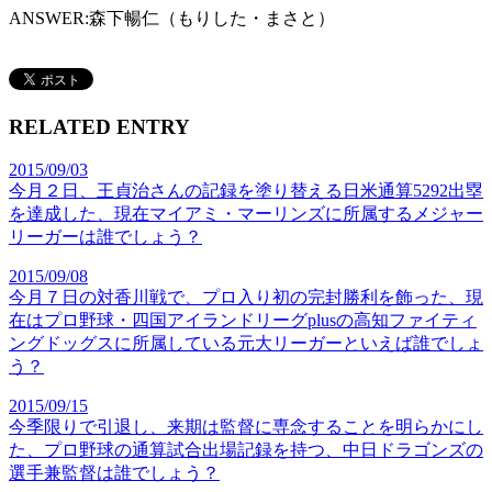
ANSWER:
森下暢仁（もりした・まさと）
RELATED ENTRY
2015/09/03
今月２日、王貞治さんの記録を塗り替える日米通算5292出塁
を達成した、現在マイアミ・マーリンズに所属するメジャー
リーガーは誰でしょう？
2015/09/08
今月７日の対香川戦で、プロ入り初の完封勝利を飾った、現
在はプロ野球・四国アイランドリーグplusの高知ファイティ
ングドッグスに所属している元大リーガーといえば誰でしょ
う？
2015/09/15
今季限りで引退し、来期は監督に専念することを明らかにし
た、プロ野球の通算試合出場記録を持つ、中日ドラゴンズの
選手兼監督は誰でしょう？