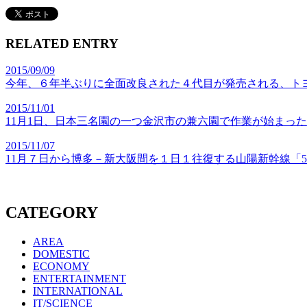
RELATED ENTRY
2015/09/09
今年、６年半ぶりに全面改良された４代目が発売される、ト
2015/11/01
11月1日、日本三名園の一つ金沢市の兼六園で作業が始まっ
2015/11/07
11月７日から博多－新大阪間を１日１往復する山陽新幹線「50
CATEGORY
AREA
DOMESTIC
ECONOMY
ENTERTAINMENT
INTERNATIONAL
IT/SCIENCE