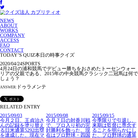
NEWS
ABOUT
WORKS
COMPANY
ACCESS
FAQ
CONTACT
TODAY’S QUIZ
本日の時事クイズ
2020/04/24
SPORTS
4月24日の浦和競馬でデビュー勝ちをおさめたトーセンウォー
リアの父親である、2015年の中央競馬クラシック二冠馬は何で
しょう？
ドゥラメンテ
ANSWER:
RELATED ENTRY
2015/09/03
2015/09/08
2015/09/15
今月２日、王貞治さ
今月７日の対香川戦
今季限りで引退し、
んの記録を塗り替え
で、プロ入り初の完
来期は監督に専念す
る日米通算5292出塁
封勝利を飾った、現
ることを明らかにし
を達成した、現在マ
在はプロ野球・四国
た、プロ野球の通算