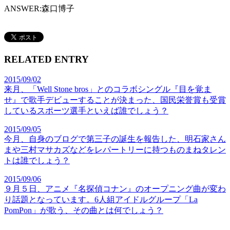
ANSWER:
森口博子
RELATED ENTRY
2015/09/02
来月、「Well Stone bros」とのコラボシングル『目を覚ま
せ』で歌手デビューすることが決まった、国民栄誉賞も受賞
しているスポーツ選手といえば誰でしょう？
2015/09/05
今月、自身のブログで第三子の誕生を報告した、明石家さん
まや三村マサカズなどをレパートリーに持つものまねタレン
トは誰でしょう？
2015/09/06
９月５日、アニメ『名探偵コナン』のオープニング曲が変わ
り話題となっています。6人組アイドルグループ「La
PomPon」が歌う、その曲とは何でしょう？