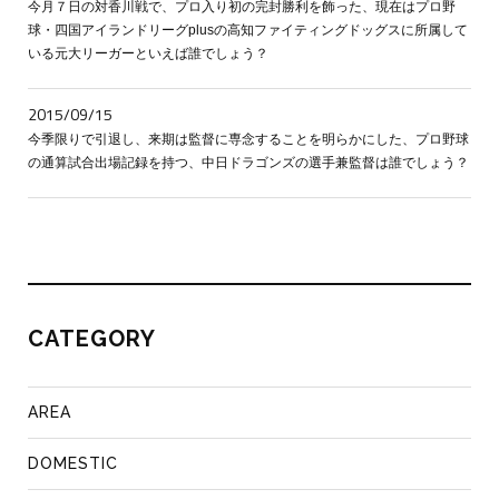
今月７日の対香川戦で、プロ入り初の完封勝利を飾った、現在はプロ野
球・四国アイランドリーグplusの高知ファイティングドッグスに所属して
いる元大リーガーといえば誰でしょう？
2015/09/15
今季限りで引退し、来期は監督に専念することを明らかにした、プロ野球
の通算試合出場記録を持つ、中日ドラゴンズの選手兼監督は誰でしょう？
CATEGORY
AREA
DOMESTIC