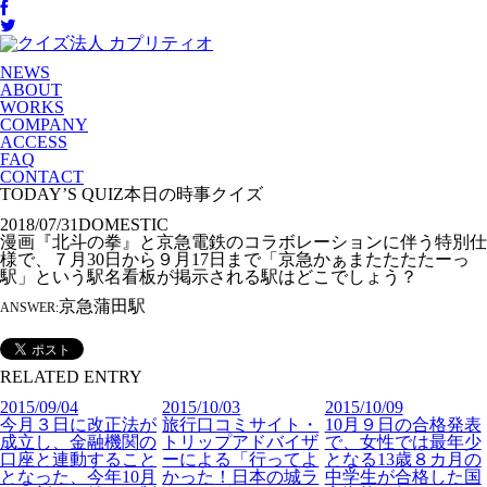
NEWS
ABOUT
WORKS
COMPANY
ACCESS
FAQ
CONTACT
TODAY’S QUIZ
本日の時事クイズ
2018/07/31
DOMESTIC
漫画『北斗の拳』と京急電鉄のコラボレーションに伴う特別仕
様で、７月30日から９月17日まで「京急かぁまたたたたーっ
駅」という駅名看板が掲示される駅はどこでしょう？
京急蒲田駅
ANSWER:
RELATED ENTRY
2015/09/04
2015/10/03
2015/10/09
今月３日に改正法が
旅行口コミサイト・
10月９日の合格発表
成立し、金融機関の
トリップアドバイザ
で、女性では最年少
口座と連動すること
ーによる「行ってよ
となる13歳８カ月の
となった、今年10月
かった！日本の城ラ
中学生が合格した国