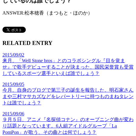
じているのは誰でしょう？
ANSWER:
松本穂香（まつもと・ほのか）
RELATED ENTRY
2015/09/02
来月、「Well Stone bros」とのコラボシングル『目を覚ま
せ』で歌手デビューすることが決まった、国民栄誉賞も受賞
しているスポーツ選手といえば誰でしょう？
2015/09/05
今月、自身のブログで第三子の誕生を報告した、明石家さん
まや三村マサカズなどをレパートリーに持つものまねタレン
トは誰でしょう？
2015/09/06
９月５日、アニメ『名探偵コナン』のオープニング曲が変わ
り話題となっています。6人組アイドルグループ「La
PomPon」が歌う、その曲とは何でしょう？