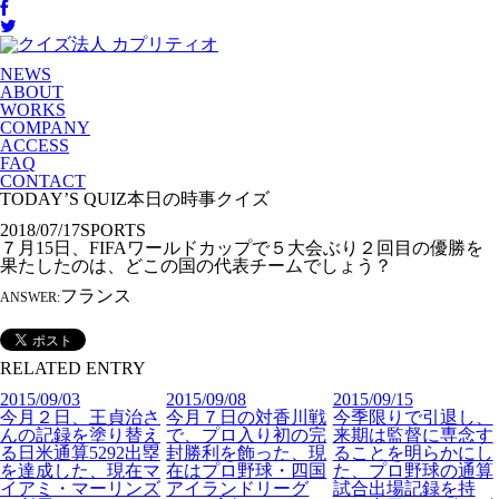
NEWS
ABOUT
WORKS
COMPANY
ACCESS
FAQ
CONTACT
TODAY’S QUIZ
本日の時事クイズ
2018/07/17
SPORTS
７月15日、FIFAワールドカップで５大会ぶり２回目の優勝を
果たしたのは、どこの国の代表チームでしょう？
フランス
ANSWER:
RELATED ENTRY
2015/09/03
2015/09/08
2015/09/15
今月２日、王貞治さ
今月７日の対香川戦
今季限りで引退し、
んの記録を塗り替え
で、プロ入り初の完
来期は監督に専念す
る日米通算5292出塁
封勝利を飾った、現
ることを明らかにし
を達成した、現在マ
在はプロ野球・四国
た、プロ野球の通算
イアミ・マーリンズ
アイランドリーグ
試合出場記録を持