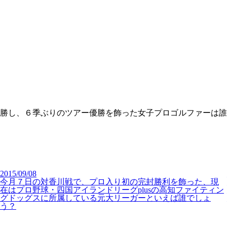
優勝し、６季ぶりのツアー優勝を飾った女子プロゴルファーは
2015/09/08
今月７日の対香川戦で、プロ入り初の完封勝利を飾った、現
在はプロ野球・四国アイランドリーグplusの高知ファイティン
グドッグスに所属している元大リーガーといえば誰でしょ
う？