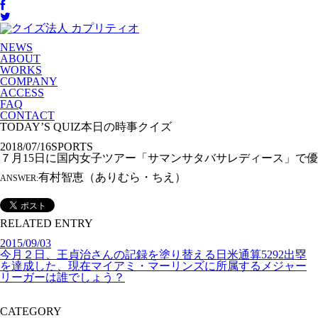
NEWS
ABOUT
WORKS
COMPANY
ACCESS
FAQ
CONTACT
TODAY’S QUIZ
本日の時事クイズ
2018/07/16
SPORTS
７月15日に国内女子ツアー「サマンサタバサレディース」で
有村智恵（ありむら・ちえ）
ANSWER:
RELATED ENTRY
2015/09/03
今月２日、王貞治さんの記録を塗り替える日米通算5292出塁
を達成した、現在マイアミ・マーリンズに所属するメジャー
リーガーは誰でしょう？
CATEGORY