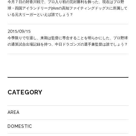
今月７日の対香川戦で、プロ入り初の完封勝利を飾った、現在はプロ野
球・四国アイランドリーグplusの高知ファイティングドッグスに所属して
いる元大リーガーといえば誰でしょう？
2015/09/15
今季限りで引退し、来期は監督に専念することを明らかにした、プロ野球
の通算試合出場記録を持つ、中日ドラゴンズの選手兼監督は誰でしょう？
CATEGORY
AREA
DOMESTIC