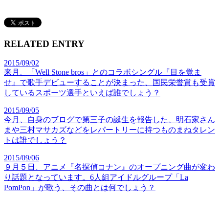
RELATED ENTRY
2015/09/02
来月、「Well Stone bros」とのコラボシングル『目を覚ま
せ』で歌手デビューすることが決まった、国民栄誉賞も受賞
しているスポーツ選手といえば誰でしょう？
2015/09/05
今月、自身のブログで第三子の誕生を報告した、明石家さん
まや三村マサカズなどをレパートリーに持つものまねタレン
トは誰でしょう？
2015/09/06
９月５日、アニメ『名探偵コナン』のオープニング曲が変わ
り話題となっています。6人組アイドルグループ「La
PomPon」が歌う、その曲とは何でしょう？