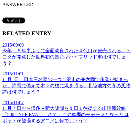
ANSWER:
LED
RELATED ENTRY
2015/09/09
今年、６年半ぶりに全面改良された４代目が発売される、ト
ヨタが開発した世界初の量産型ハイブリッド車は何でしょ
う？
2015/11/01
11月1日、日本三名園の一つ金沢市の兼六園で作業が始まっ
た、降雪に備えて木々の枝に縄を張る、北陸地方の冬の風物
詩は何でしょう？
2015/11/07
11月７日から博多－新大阪間を１日１往復する山陽新幹線
「500 TYPE EVA」。さて、この車両のモチーフとなったロ
ボットが登場するアニメは何でしょう？