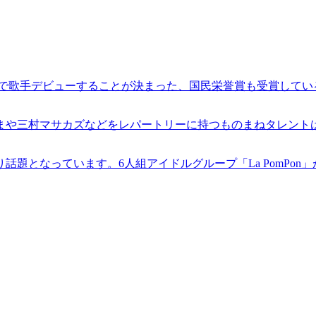
目を覚ませ』で歌手デビューすることが決まった、国民栄誉賞も受賞し
まや三村マサカズなどをレパートリーに持つものまねタレント
題となっています。6人組アイドルグループ「La PomPon