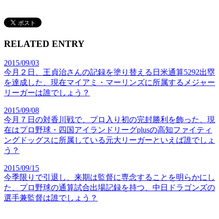
RELATED ENTRY
2015/09/03
今月２日、王貞治さんの記録を塗り替える日米通算5292出塁
を達成した、現在マイアミ・マーリンズに所属するメジャー
リーガーは誰でしょう？
2015/09/08
今月７日の対香川戦で、プロ入り初の完封勝利を飾った、現
在はプロ野球・四国アイランドリーグplusの高知ファイティ
ングドッグスに所属している元大リーガーといえば誰でしょ
う？
2015/09/15
今季限りで引退し、来期は監督に専念することを明らかにし
た、プロ野球の通算試合出場記録を持つ、中日ドラゴンズの
選手兼監督は誰でしょう？