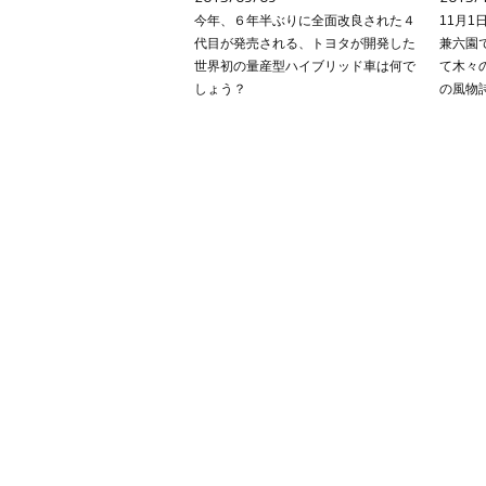
今年、６年半ぶりに全面改良された４
11月
代目が発売される、トヨタが開発した
兼六園
世界初の量産型ハイブリッド車は何で
て木々
しょう？
の風物