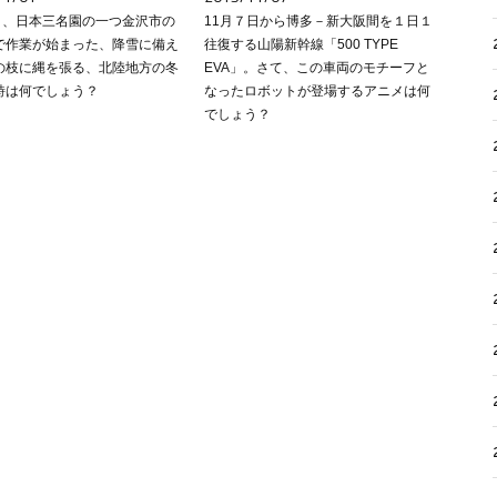
1日、日本三名園の一つ金沢市の
11月７日から博多－新大阪間を１日１
で作業が始まった、降雪に備え
往復する山陽新幹線「500 TYPE
の枝に縄を張る、北陸地方の冬
EVA」。さて、この車両のモチーフと
詩は何でしょう？
なったロボットが登場するアニメは何
でしょう？