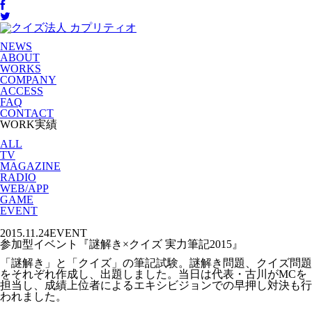
NEWS
ABOUT
WORKS
COMPANY
ACCESS
FAQ
CONTACT
WORK
実績
ALL
TV
MAGAZINE
RADIO
WEB/APP
GAME
EVENT
2015.11.24
EVENT
参加型イベント『謎解き×クイズ 実力筆記2015』
「謎解き」と「クイズ」の筆記試験。謎解き問題、クイズ問題
をそれぞれ作成し、出題しました。当日は代表・古川がMCを
担当し、成績上位者によるエキシビジョンでの早押し対決も行
われました。