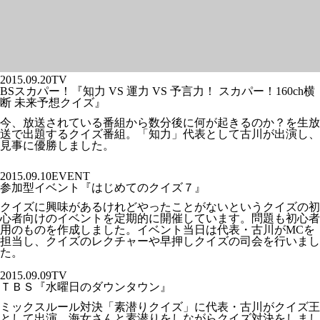
2015.09.20
TV
BSスカパー！『知力 VS 運力 VS 予言力！ スカパー！160ch横
断 未来予想クイズ』
今、放送されている番組から数分後に何が起きるのか？を生放
送で出題するクイズ番組。「知力」代表として古川が出演し、
見事に優勝しました。
2015.09.10
EVENT
参加型イベント『はじめてのクイズ７』
クイズに興味があるけれどやったことがないというクイズの初
心者向けのイベントを定期的に開催しています。問題も初心者
用のものを作成しました。イベント当日は代表・古川がMCを
担当し、クイズのレクチャーや早押しクイズの司会を行いまし
た。
2015.09.09
TV
ＴＢＳ『水曜日のダウンタウン』
ミックスルール対決「素潜りクイズ」に代表・古川がクイズ王
として出演。海女さんと素潜りをしながらクイズ対決をしまし