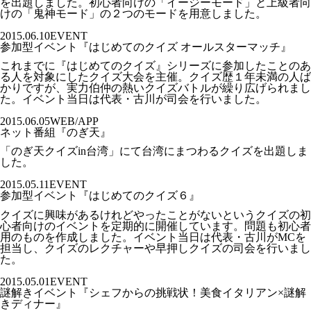
を出題しました。初心者向けの「イージーモード」と上級者向
けの「鬼神モード」の２つのモードを用意しました。
2015.06.10
EVENT
参加型イベント『はじめてのクイズ オールスターマッチ』
これまでに『はじめてのクイズ』シリーズに参加したことのあ
る人を対象にしたクイズ大会を主催。クイズ歴１年未満の人ば
かりですが、実力伯仲の熱いクイズバトルが繰り広げられまし
た。イベント当日は代表・古川が司会を行いました。
2015.06.05
WEB/APP
ネット番組『のぎ天』
「のぎ天クイズin台湾」にて台湾にまつわるクイズを出題しま
した。
2015.05.11
EVENT
参加型イベント『はじめてのクイズ６』
クイズに興味があるけれどやったことがないというクイズの初
心者向けのイベントを定期的に開催しています。問題も初心者
用のものを作成しました。イベント当日は代表・古川がMCを
担当し、クイズのレクチャーや早押しクイズの司会を行いまし
た。
2015.05.01
EVENT
謎解きイベント『シェフからの挑戦状！美食イタリアン×謎解
きディナー』