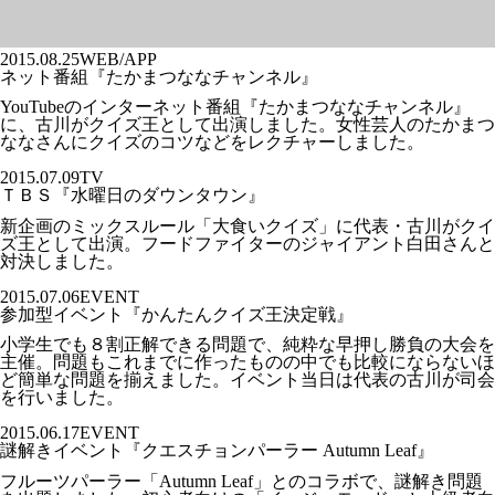
2015.08.25
WEB/APP
ネット番組『たかまつななチャンネル』
YouTubeのインターネット番組『たかまつななチャンネル』
に、古川がクイズ王として出演しました。女性芸人のたかまつ
ななさんにクイズのコツなどをレクチャーしました。
2015.07.09
TV
ＴＢＳ『水曜日のダウンタウン』
新企画のミックスルール「大食いクイズ」に代表・古川がクイ
ズ王として出演。フードファイターのジャイアント白田さんと
対決しました。
2015.07.06
EVENT
参加型イベント『かんたんクイズ王決定戦』
小学生でも８割正解できる問題で、純粋な早押し勝負の大会を
主催。問題もこれまでに作ったものの中でも比較にならないほ
ど簡単な問題を揃えました。イベント当日は代表の古川が司会
を行いました。
2015.06.17
EVENT
謎解きイベント『クエスチョンパーラー Autumn Leaf』
フルーツパーラー「Autumn Leaf」とのコラボで、謎解き問題