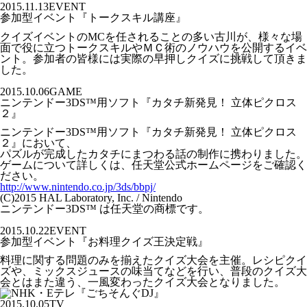
2015.11.13
EVENT
参加型イベント『トークスキル講座』
クイズイベントのMCを任されることの多い古川が、様々な場
面で役に立つトークスキルやＭＣ術のノウハウを公開するイベ
ント。参加者の皆様には実際の早押しクイズに挑戦して頂きま
した。
2015.10.06
GAME
ニンテンドー3DS™用ソフト『カタチ新発見！ 立体ピクロス
２』
ニンテンドー3DS™用ソフト『カタチ新発見！ 立体ピクロス
２』において、
パズルが完成したカタチにまつわる話の制作に携わりました。
ゲームについて詳しくは、任天堂公式ホームページをご確認く
ださい。
http://www.nintendo.co.jp/3ds/bbpj/
(C)2015 HAL Laboratory, Inc. / Nintendo
ニンテンドー3DS™ は任天堂の商標です。
2015.10.22
EVENT
参加型イベント『お料理クイズ王決定戦』
料理に関する問題のみを揃えたクイズ大会を主催。レシピクイ
ズや、ミックスジュースの味当てなどを行い、普段のクイズ大
会とはまた違う、一風変わったクイズ大会となりました。
2015.10.05
TV